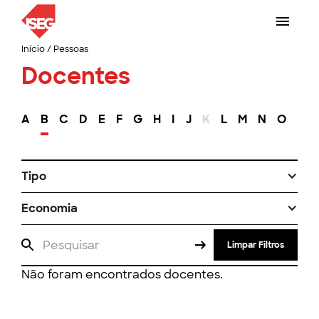
Início
/
Pessoas
Docentes
A
B
C
D
E
F
G
H
I
J
K
L
M
N
O
P
Tipo
Economia
Limpar Filtros
Não foram encontrados docentes.