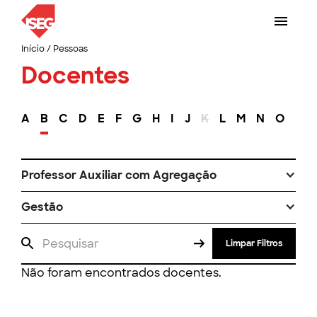
Início
/
Pessoas
Docentes
A
B
C
D
E
F
G
H
I
J
K
L
M
N
O
P
Professor Auxiliar com Agregação
Gestão
Limpar Filtros
Não foram encontrados docentes.