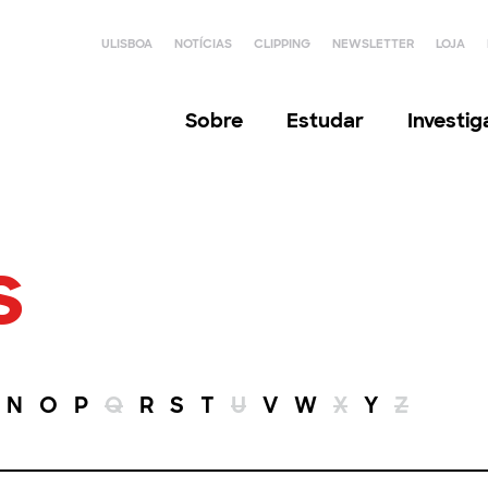
ULISBOA
NOTÍCIAS
CLIPPING
NEWSLETTER
LOJA
Sobre
Estudar
Investi
s
N
O
P
Q
R
S
T
U
V
W
X
Y
Z