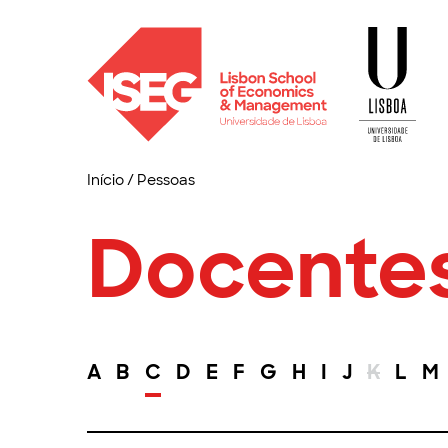
Início
/
Pessoas
Docente
A
B
C
D
E
F
G
H
I
J
K
L
M