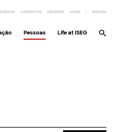
EVENTOS
CONTACTOS
HELPDESK
LOGIN
ENGLISH
gação
Pessoas
Life at ISEG