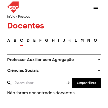
Início
/
Pessoas
Docentes
A
B
C
D
E
F
G
H
I
J
K
L
M
N
O
P
Professor Auxiliar com Agregação
Ciências Sociais
Limpar Filtros
Não foram encontrados docentes.