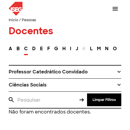
Início
/
Pessoas
Docentes
A
B
C
D
E
F
G
H
I
J
K
L
M
N
O
P
Professor Catedrático Convidado
Ciências Sociais
Limpar Filtros
Não foram encontrados docentes.