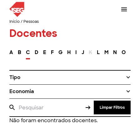
Início
/
Pessoas
Docentes
A
B
C
D
E
F
G
H
I
J
K
L
M
N
O
P
Tipo
Economia
Limpar Filtros
Não foram encontrados docentes.