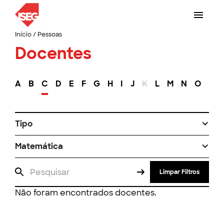
Início
/
Pessoas
Docentes
A
B
C
D
E
F
G
H
I
J
K
L
M
N
O
P
Tipo
Matemática
Limpar Filtros
Não foram encontrados docentes.