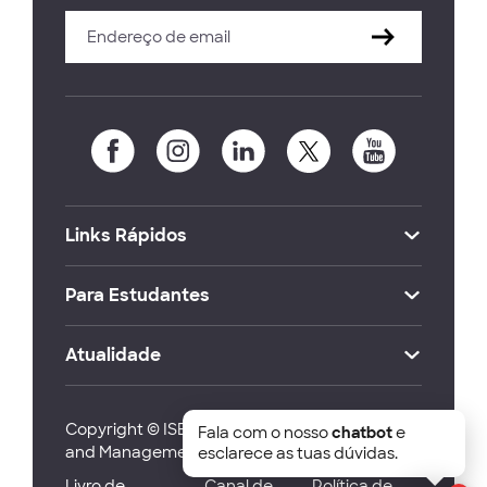
Links Rápidos
Para Estudantes
Atualidade
Copyright © ISEG Lisbon School of Economics
Fala com o nosso
chatbot
e
and Management 2026
esclarece as tuas dúvidas.
Livro de
Canal de
Política de