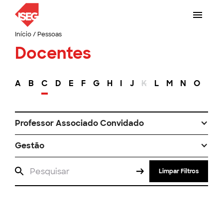
Início
/
Pessoas
Docentes
A
B
C
D
E
F
G
H
I
J
K
L
M
N
O
P
Professor Associado Convidado
Gestão
Limpar Filtros