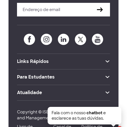
Links Rápidos
Para Estudantes
Atualidade
Copyright © ISEG Lisbon School of Economics
Fala com o nosso
chatbot
e
and Management 2026
esclarece as tuas dúvidas.
Livro de
Canal de
Política de