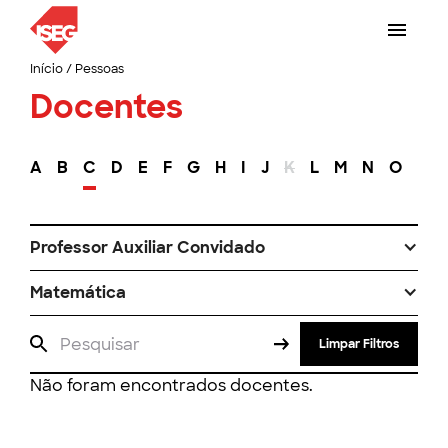
Início
/
Pessoas
Docentes
A
B
C
D
E
F
G
H
I
J
K
L
M
N
O
P
Professor Auxiliar Convidado
Matemática
Limpar Filtros
Não foram encontrados docentes.