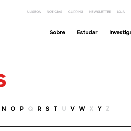
ULISBOA
NOTÍCIAS
CLIPPING
NEWSLETTER
LOJA
Sobre
Estudar
Investi
s
N
O
P
Q
R
S
T
U
V
W
X
Y
Z