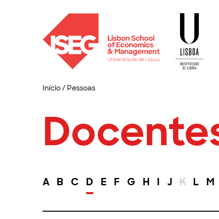
Início
/
Pessoas
Docente
A
B
C
D
E
F
G
H
I
J
K
L
M