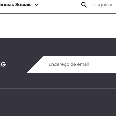
ências Sociais
EG