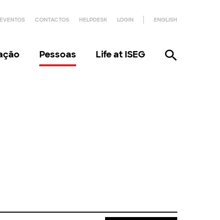
EVENTOS
CONTACTOS
HELPDESK
LOGIN
ENGLISH
gação
Pessoas
Life at ISEG