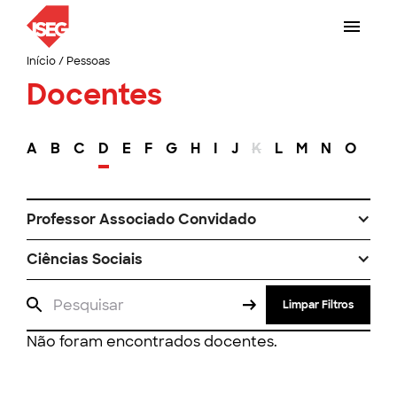
Início
/
Pessoas
Docentes
A
B
C
D
E
F
G
H
I
J
K
L
M
N
O
P
Professor Associado Convidado
Ciências Sociais
Limpar Filtros
Não foram encontrados docentes.