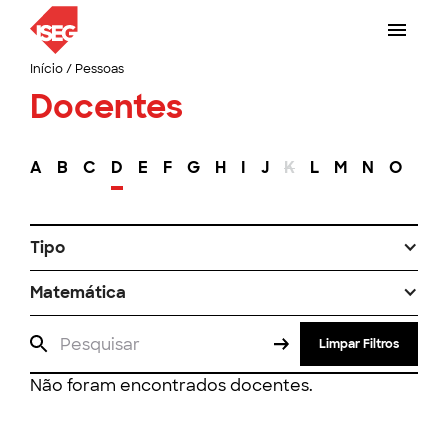
Início
/
Pessoas
Docentes
A
B
C
D
E
F
G
H
I
J
K
L
M
N
O
P
Tipo
Matemática
Limpar Filtros
Não foram encontrados docentes.