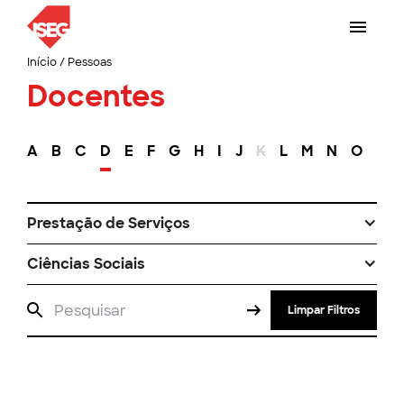
Início
/
Pessoas
Docentes
A
B
C
D
E
F
G
H
I
J
K
L
M
N
O
P
Prestação de Serviços
Ciências Sociais
Limpar Filtros