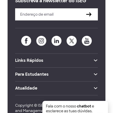
Subscreva a newsletter do ISEG
Links Rápidos
Para Estudantes
Atualidade
Copyright © ISEG Lisbon School of Economics
Fala com o nosso
chatbot
e
and Management 2026
esclarece as tuas dúvidas.