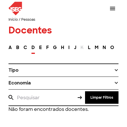
Início
/
Pessoas
Docentes
A
B
C
D
E
F
G
H
I
J
K
L
M
N
O
P
Tipo
Economia
Limpar Filtros
Não foram encontrados docentes.