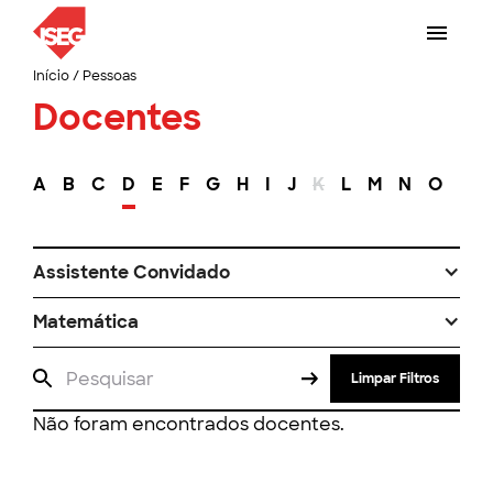
Início
/
Pessoas
Docentes
A
B
C
D
E
F
G
H
I
J
K
L
M
N
O
P
Assistente Convidado
Matemática
Limpar Filtros
Não foram encontrados docentes.