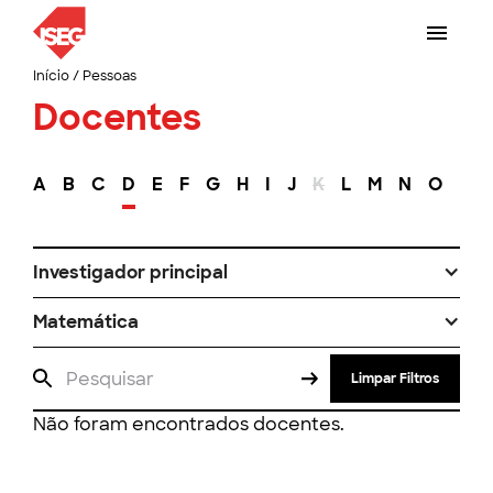
Início
/
Pessoas
Docentes
A
B
C
D
E
F
G
H
I
J
K
L
M
N
O
P
Investigador principal
Matemática
Limpar Filtros
Não foram encontrados docentes.