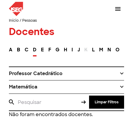
Início
/
Pessoas
Docentes
A
B
C
D
E
F
G
H
I
J
K
L
M
N
O
P
Professor Catedrático
Matemática
Limpar Filtros
Não foram encontrados docentes.