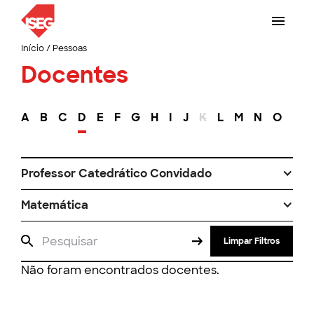
Início
/
Pessoas
Docentes
A
B
C
D
E
F
G
H
I
J
K
L
M
N
O
P
Professor Catedrático Convidado
Matemática
Limpar Filtros
Não foram encontrados docentes.