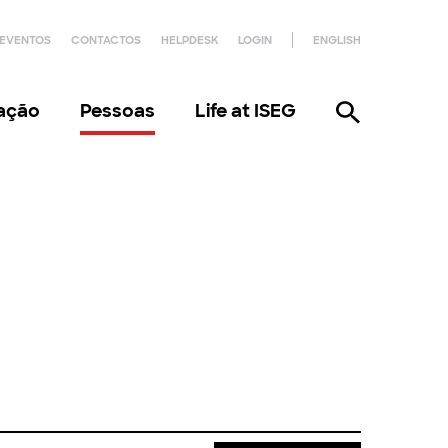
EVENTOS
CONTACTOS
HELPDESK
LOGIN
ENGLISH
gação
Pessoas
Life at ISEG