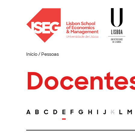
Início
/
Pessoas
Docente
A
B
C
D
E
F
G
H
I
J
K
L
M