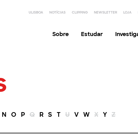
ULISBOA
NOTÍCIAS
CLIPPING
NEWSLETTER
LOJA
Sobre
Estudar
Investi
s
N
O
P
Q
R
S
T
U
V
W
X
Y
Z