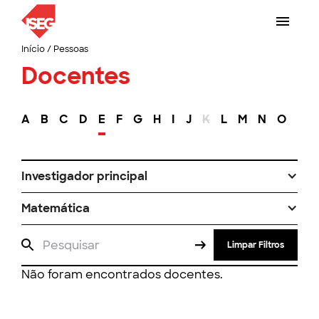
Início
/
Pessoas
Docentes
A
B
C
D
E
F
G
H
I
J
K
L
M
N
O
P
Investigador principal
Matemática
Limpar Filtros
Não foram encontrados docentes.