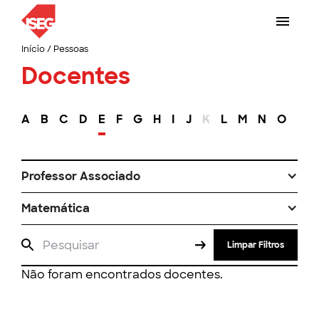
Início
/
Pessoas
Docentes
A
B
C
D
E
F
G
H
I
J
K
L
M
N
O
P
Professor Associado
Matemática
Limpar Filtros
Não foram encontrados docentes.