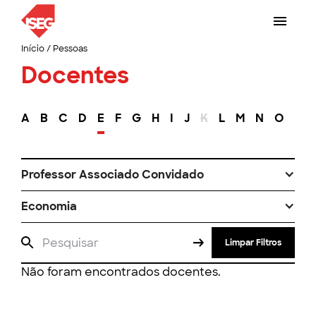
Início
/
Pessoas
Docentes
A
B
C
D
E
F
G
H
I
J
K
L
M
N
O
P
Professor Associado Convidado
Economia
Limpar Filtros
Não foram encontrados docentes.