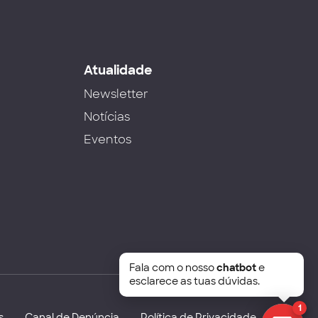
s
Atualidade
Newsletter
Notícias
Eventos
Fala com o nosso
chatbot
e
esclarece as tuas dúvidas.
1
s
Canal de Denúncia
Política de Privacidade