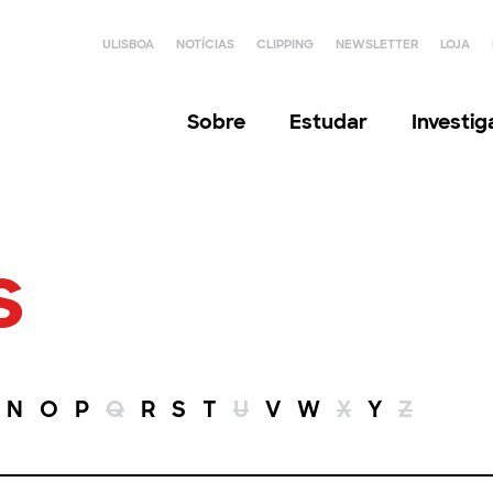
ULISBOA
NOTÍCIAS
CLIPPING
NEWSLETTER
LOJA
Sobre
Estudar
Investi
s
N
O
P
Q
R
S
T
U
V
W
X
Y
Z