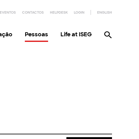
EVENTOS
CONTACTOS
HELPDESK
LOGIN
ENGLISH
gação
Pessoas
Life at ISEG