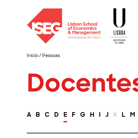
Início
/
Pessoas
Docente
A
B
C
D
E
F
G
H
I
J
K
L
M