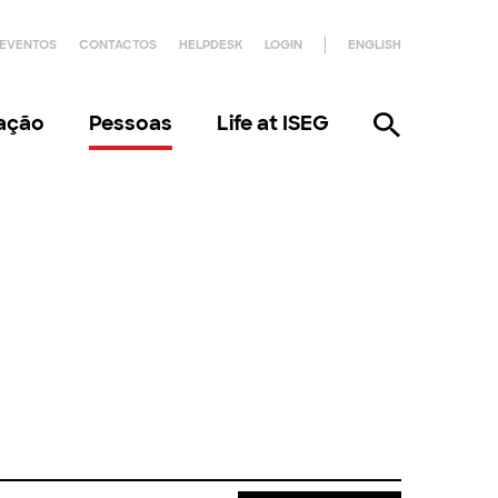
EVENTOS
CONTACTOS
HELPDESK
LOGIN
ENGLISH
gação
Pessoas
Life at ISEG