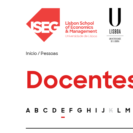
Início
/
Pessoas
Docente
A
B
C
D
E
F
G
H
I
J
K
L
M