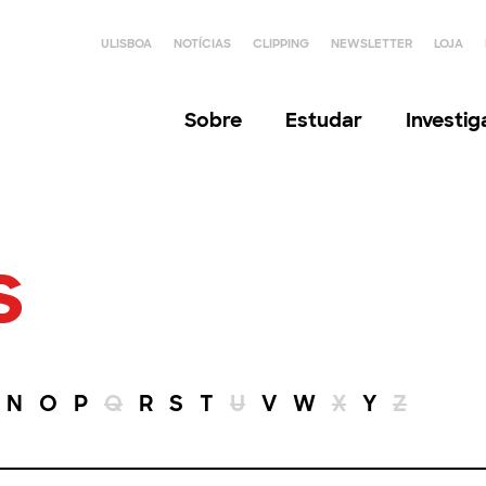
ULISBOA
NOTÍCIAS
CLIPPING
NEWSLETTER
LOJA
Sobre
Estudar
Investi
s
N
O
P
Q
R
S
T
U
V
W
X
Y
Z