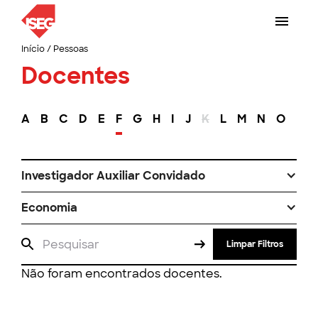
Início
/
Pessoas
Docentes
A
B
C
D
E
F
G
H
I
J
K
L
M
N
O
P
Investigador Auxiliar Convidado
Economia
Limpar Filtros
Não foram encontrados docentes.