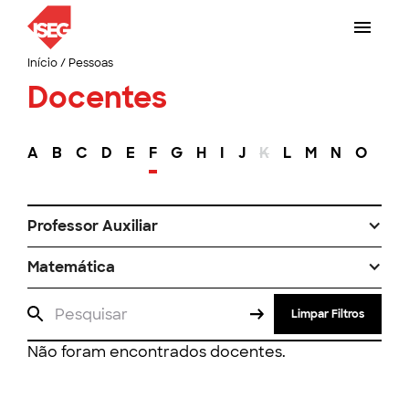
Início
/
Pessoas
Docentes
A
B
C
D
E
F
G
H
I
J
K
L
M
N
O
P
Professor Auxiliar
Matemática
Limpar Filtros
Não foram encontrados docentes.