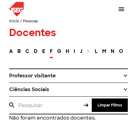
Início
/
Pessoas
Docentes
A
B
C
D
E
F
G
H
I
J
K
L
M
N
O
P
Professor visitante
Ciências Sociais
Limpar Filtros
Não foram encontrados docentes.