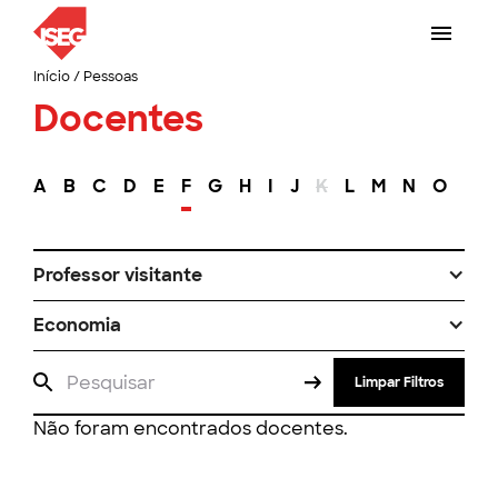
Início
/
Pessoas
Docentes
A
B
C
D
E
F
G
H
I
J
K
L
M
N
O
P
Professor visitante
Economia
Limpar Filtros
Não foram encontrados docentes.