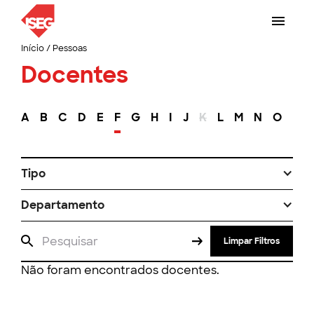
Início
/
Pessoas
Docentes
A
B
C
D
E
F
G
H
I
J
K
L
M
N
O
P
Tipo
Departamento
Limpar Filtros
Não foram encontrados docentes.