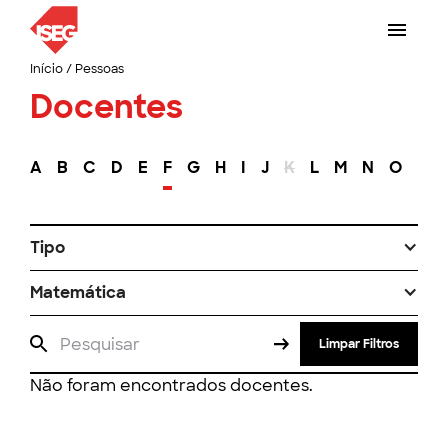
Início
/
Pessoas
Docentes
A
B
C
D
E
F
G
H
I
J
K
L
M
N
O
P
Tipo
Matemática
Limpar Filtros
Não foram encontrados docentes.