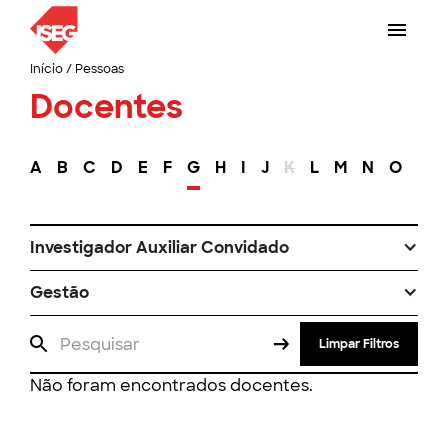
Início
/
Pessoas
Docentes
A
B
C
D
E
F
G
H
I
J
K
L
M
N
O
P
Investigador Auxiliar Convidado
Gestão
Limpar Filtros
Não foram encontrados docentes.