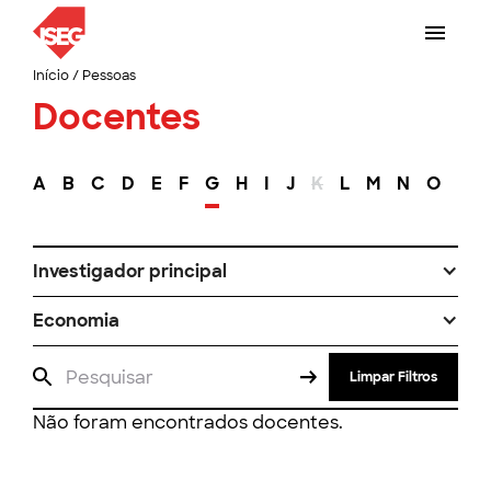
Início
/
Pessoas
Docentes
A
B
C
D
E
F
G
H
I
J
K
L
M
N
O
P
Investigador principal
Economia
Limpar Filtros
Não foram encontrados docentes.