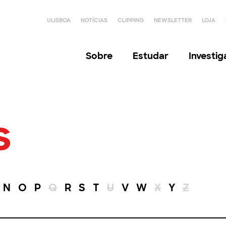
ULISBOA
NOTÍCIAS
CLIPPING
NEWSLETTER
LOJA
Sobre
Estudar
Investi
s
N
O
P
Q
R
S
T
U
V
W
X
Y
Z