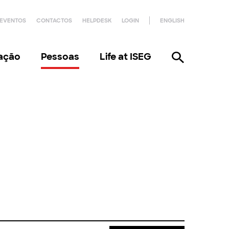
EVENTOS
CONTACTOS
HELPDESK
LOGIN
ENGLISH
gação
Pessoas
Life at ISEG