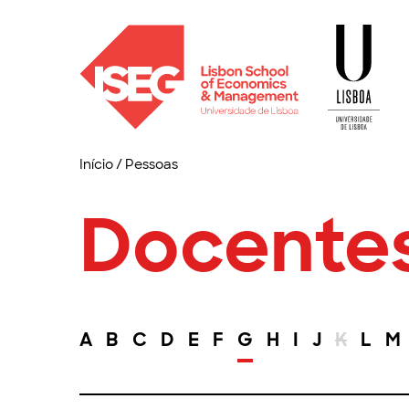
Início
/
Pessoas
Docente
A
B
C
D
E
F
G
H
I
J
K
L
M