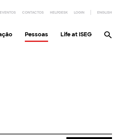
EVENTOS
CONTACTOS
HELPDESK
LOGIN
ENGLISH
gação
Pessoas
Life at ISEG