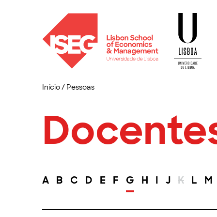
Início
/
Pessoas
Docente
A
B
C
D
E
F
G
H
I
J
K
L
M