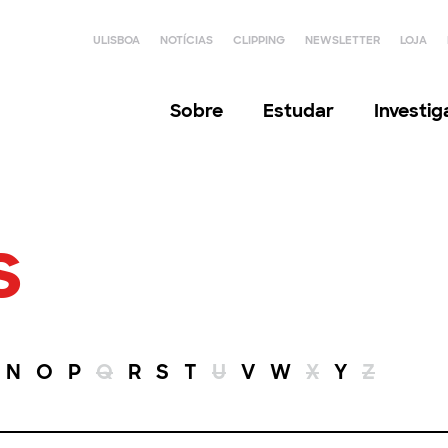
ULISBOA
NOTÍCIAS
CLIPPING
NEWSLETTER
LOJA
Sobre
Estudar
Investi
s
N
O
P
Q
R
S
T
U
V
W
X
Y
Z