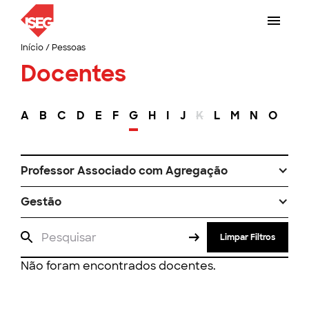
Início
/
Pessoas
Docentes
A
B
C
D
E
F
G
H
I
J
K
L
M
N
O
P
Professor Associado com Agregação
Gestão
Limpar Filtros
Não foram encontrados docentes.