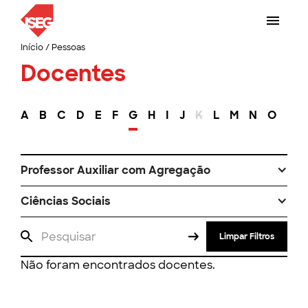
Início
/
Pessoas
Docentes
A
B
C
D
E
F
G
H
I
J
K
L
M
N
O
P
Professor Auxiliar com Agregação
Ciências Sociais
Limpar Filtros
Não foram encontrados docentes.