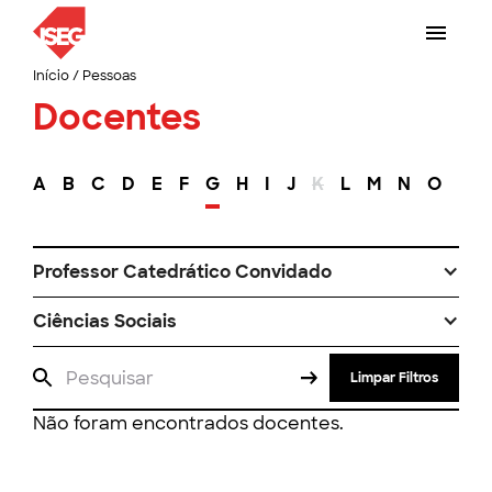
Início
/
Pessoas
Docentes
A
B
C
D
E
F
G
H
I
J
K
L
M
N
O
P
Professor Catedrático Convidado
Ciências Sociais
Limpar Filtros
Não foram encontrados docentes.