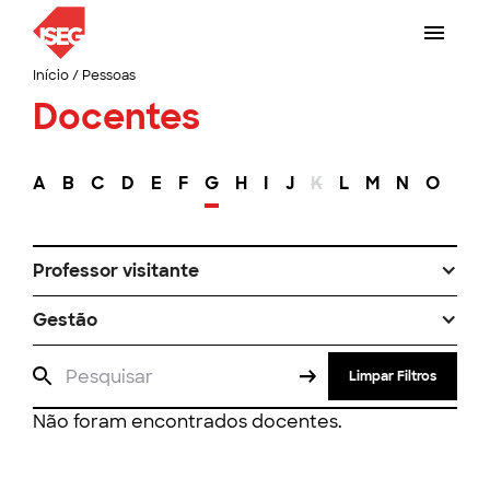
Início
/
Pessoas
Docentes
A
B
C
D
E
F
G
H
I
J
K
L
M
N
O
P
Professor visitante
Gestão
Limpar Filtros
Não foram encontrados docentes.