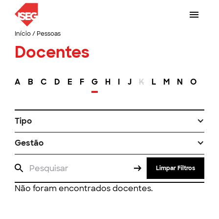
Início
/
Pessoas
Docentes
A
B
C
D
E
F
G
H
I
J
K
L
M
N
O
P
Tipo
Gestão
Limpar Filtros
Não foram encontrados docentes.