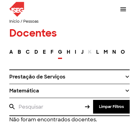
Início
/
Pessoas
Docentes
A
B
C
D
E
F
G
H
I
J
K
L
M
N
O
P
Prestação de Serviços
Matemática
Limpar Filtros
Não foram encontrados docentes.