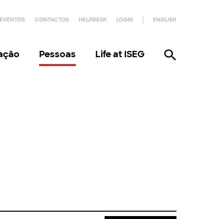
EVENTOS
CONTACTOS
HELPDESK
LOGIN
ENGLISH
gação
Pessoas
Life at ISEG