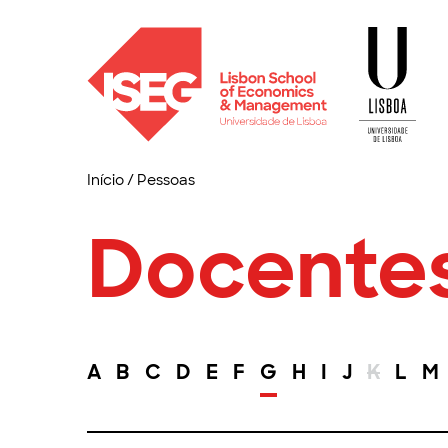
Início
/
Pessoas
Docente
A
B
C
D
E
F
G
H
I
J
K
L
M