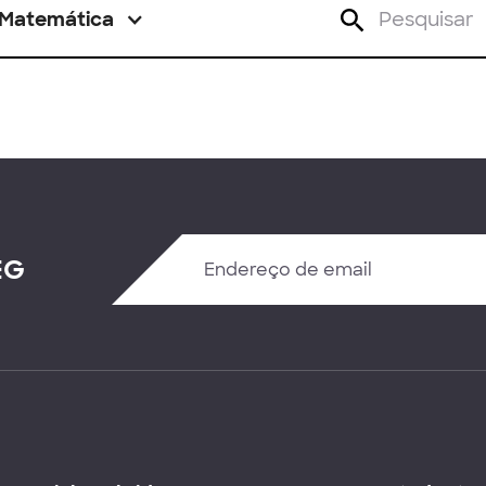
Matemática
EG