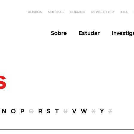
ULISBOA
NOTÍCIAS
CLIPPING
NEWSLETTER
LOJA
Sobre
Estudar
Investi
s
N
O
P
Q
R
S
T
U
V
W
X
Y
Z