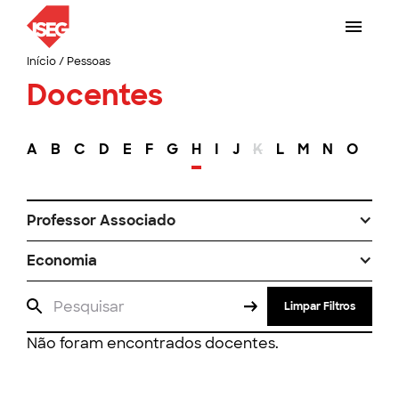
Início
/
Pessoas
Docentes
A
B
C
D
E
F
G
H
I
J
K
L
M
N
O
P
Professor Associado
Economia
Limpar Filtros
Não foram encontrados docentes.