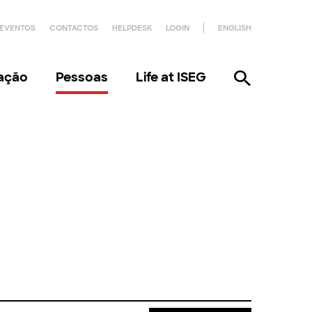
EVENTOS
CONTACTOS
HELPDESK
LOGIN
ENGLISH
gação
Pessoas
Life at ISEG