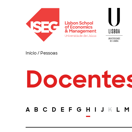
Início
/
Pessoas
Docente
A
B
C
D
E
F
G
H
I
J
K
L
M