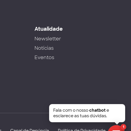
s
Atualidade
Newsletter
Notícias
Eventos
Fala com o nosso
chatbot
e
esclarece as tuas dúvidas.
1
s
Canal de Denúncia
Política de Privacidade