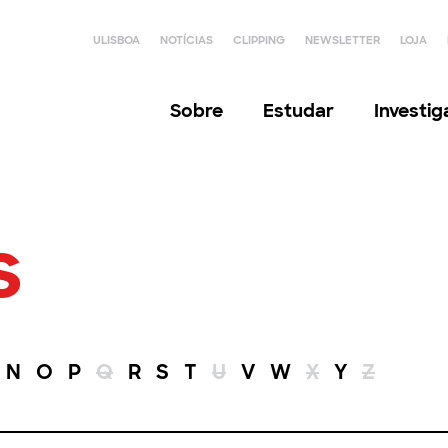
ULISBOA
NOTÍCIAS
CLIPPING
NEWSLETTER
LOJA
Sobre
Estudar
Investi
s
N
O
P
Q
R
S
T
U
V
W
X
Y
Z