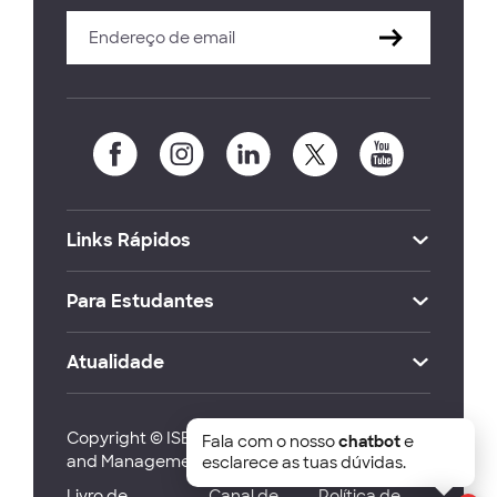
Links Rápidos
Para Estudantes
Atualidade
Copyright © ISEG Lisbon School of Economics
Fala com o nosso
chatbot
e
and Management 2026
esclarece as tuas dúvidas.
Livro de
Canal de
Política de