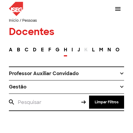
Início
/
Pessoas
Docentes
A
B
C
D
E
F
G
H
I
J
K
L
M
N
O
P
Professor Auxiliar Convidado
Gestão
Limpar Filtros