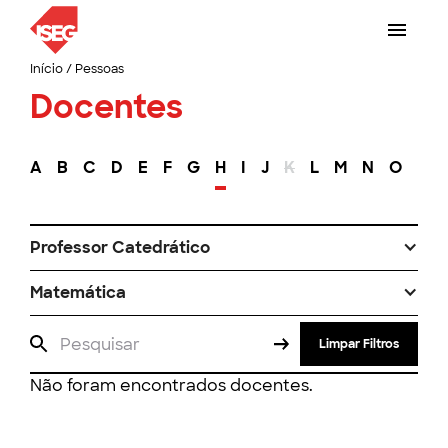
Início
/
Pessoas
Docentes
A
B
C
D
E
F
G
H
I
J
K
L
M
N
O
P
Professor Catedrático
Matemática
Limpar Filtros
Não foram encontrados docentes.