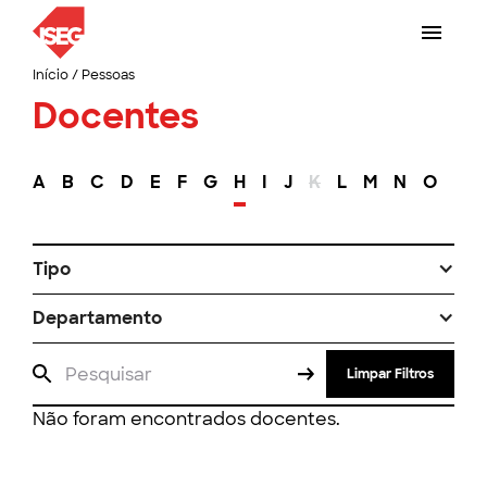
Início
/
Pessoas
Docentes
A
B
C
D
E
F
G
H
I
J
K
L
M
N
O
P
Tipo
Departamento
Limpar Filtros
Não foram encontrados docentes.