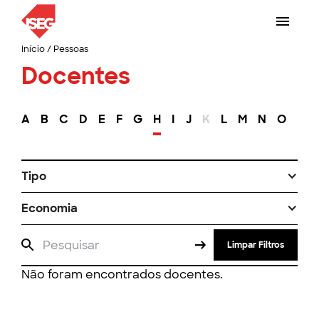
Início
/
Pessoas
Docentes
A
B
C
D
E
F
G
H
I
J
K
L
M
N
O
P
Tipo
Economia
Limpar Filtros
Não foram encontrados docentes.