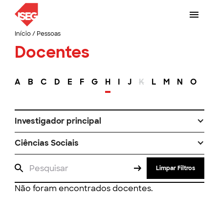
Início
/
Pessoas
Docentes
A
B
C
D
E
F
G
H
I
J
K
L
M
N
O
P
Investigador principal
Ciências Sociais
Limpar Filtros
Não foram encontrados docentes.