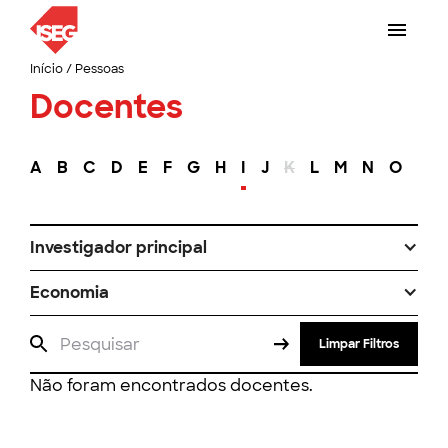
Início
/
Pessoas
Docentes
A
B
C
D
E
F
G
H
I
J
K
L
M
N
O
P
Investigador principal
Economia
Limpar Filtros
Não foram encontrados docentes.